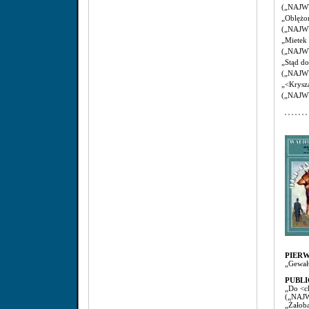
(„NAJWY
„Oblężon
(„NAJWY
„Mietek 
(„NAJWY
„Stąd do
(„NAJWY
„<Krysz
(„NAJWY
PIER
„Gewałt
PUBLI
„Do <c
(„NAJW
„Żałob