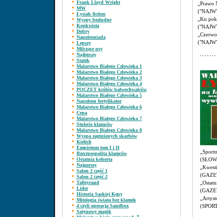
Frank Lloyd Wright
„Prawo 
MW
("NAJWY
Łysiak fiction
„Ku pokr
Wyspy bezludne
Konkwista
("NAJWY
Dobry
„Czerwon
Napoleoniada
("NAJWY
Lepszy
Milczące psy
Najlepszy
Statek
Malarstwo Białego Człowieka 1
Malarstwo Białego Człowieka 2
Malarstwo Białego Człowieka 3
Malarstwo Białego Człowieka 4
POCZET królów bałwochwalców
Malarstwo Białego Człowieka 5
Napoleon fortyfikator
Malarstwo Białego Człowieka 6
Cena
Malarstwo Białego Człowieka 7
Stulecie kłamców
Malarstwo Białego Człowieka 8
Wyspa zaginionych skarbów
Kielich
Empireum tom I i II
„Sporto
Rzeczpospolita kłamców
Ostatnia kohorta
(SŁOWO
Najgorszy
„Kwest
Salon 2 część 1
(GAZET
Salon 2 część 2
Talleyrand
„Ostatn
Lider
(GAZET
Historia Saskiej Kępy
„Artyst
Mitologia świata bez klamek
4 czyli operacja Sandbox
(SPORT
Satynowy magik