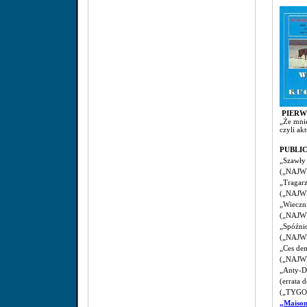
PIER
„Że mnie
czyli akt
PUBLI
„Szawły 
(„NAJWY
„Tragarz
(„NAJWY
„Wieczn
(„NAJWY
„Spóźnio
(„NAJWY
„Ces dem
(„NAJWY
„Anty-Du
(errata 
(„TYGO
„Maison