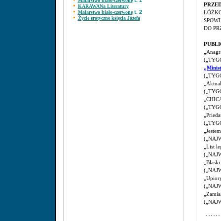
t. 1
Malarstwo biało-czerwone
PRZED
KARAWANa Literatury
t. 2
Malarstwo biało-czerwone
ŁÓŻKO
Życie erotyczne księcia Józefa
SPOWI
DO PR
PUBLI
„Anagr
(„TYGO
„Minis
(„TYG
„Aktual
(„TYGO
„CHIC
(„TYGO
„Priedat
(„TYGO
„Jestem
(„NAJW
„List l
(„NAJW
„Blaski
(„NAJW
„Upior
(„NAJW
„Zamias
(„NAJW