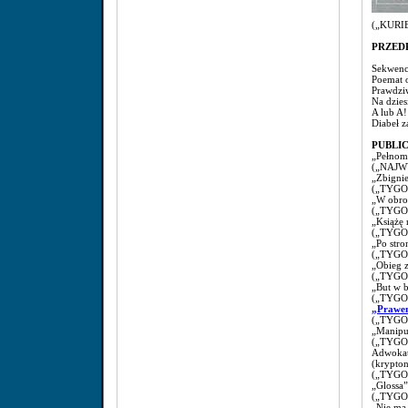
(„KURIE
PRZED
Sekwenc
Poemat o
Prawdziw
Na dzie
A lub A!
Diabeł z
PUBLI
„Pełnom
(„NAJWY
„Zbignie
(„TYGOD
„W obron
(„TYGOD
„Książę
(„TYGOD
„Po stro
(„TYGO
„Obieg 
(„TYGOD
„But w b
(„TYGOD
„Prawem
(„TYGOD
„Manipul
(„TYGOD
Adwokat
(krypton
(„TYGO
„Glossa”
(„TYGOD
„Nie ma 