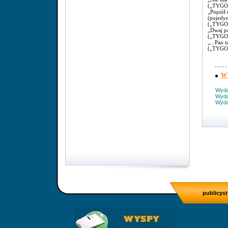
(„TYGOD
„Popiół 
(pojedy
(„TYGO
„Dwaj pa
(„TYGO
„...Pan 
(„TYGO
W
Wyda
Wyda
Wyda
publicyst