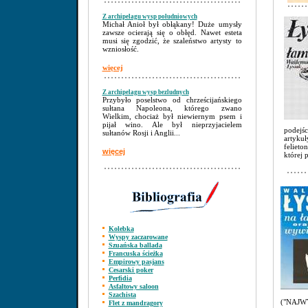
Z archipelagu wysp południowych
Michał Anioł był obłąkany! Duże umysły
zawsze ocierają się o obłęd. Nawet esteta
musi się zgodzić, że szaleństwo artysty to
wzniosłość.
więcej
Z archipelagu wysp bezludnych
Przybyło poselstwo od chrześcijańskiego
sułtana Napoleona, którego zwano
Wielkim, chociaż był niewiernym psem i
pijał wino. Ale był nieprzyjacielem
podejśc
sułtanów Rosji i Anglii...
artykuł
felieto
więcej
której 
Kolebka
Wyspy zaczarowane
Szuańska ballada
Francuska ścieżka
Empirowy pasjans
Cesarski poker
Perfidia
Asfaltowy saloon
Szachista
("NAJWY
Flet z mandragory