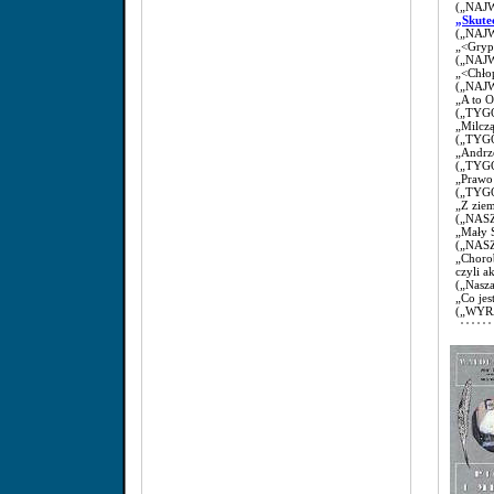
(„NAJW
„Skute
(„NAJW
„<Gryp
(„NAJW
„<Chło
(„NAJW
„A to O
(„TYG
„Milczą
(„TYGO
„Andrz
(„TYGO
„Prawo
(„TYG
„Z ziem
(„NASZ
„Mały 
(„NASZ
„Choro
czyli a
(„Nasza
„Co jes
(„WYR