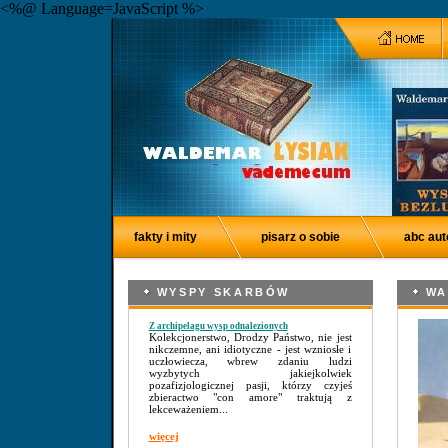
<%@ Language=JavaScript %>
fakty i mity
pisarz o sobie
abc aut
WYSPY SKARBÓW
WA
Z archipelagu wysp odnalezionych
Kolekcjonerstwo, Drodzy Państwo, nie jest
nikczemne, ani idiotyczne - jest wzniosłe i
uczłowiecza, wbrew zdaniu ludzi
wyzbytych jakiejkolwiek
pozafizjologicznej pasji, którzy czyjeś
zbieractwo "con amore" traktują z
lekceważeniem...
więcej